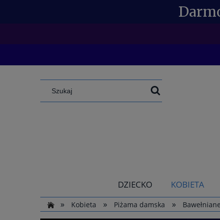
Darmo
SPECJAL
DZIECKO
KOBIETA
»
»
»
Kobieta
Piżama damska
Bawełnian