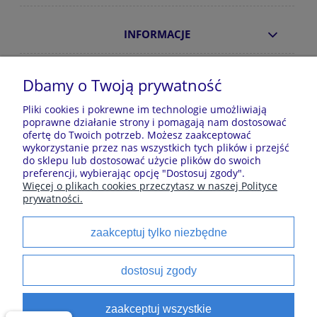
INFORMACJE
O NAS
Dbamy o Twoją prywatność
Pliki cookies i pokrewne im technologie umożliwiają
poprawne działanie strony i pomagają nam dostosować
Sklep z piżamami Kraina Piżam | Plac Zwycięstwa 7, 28-
ofertę do Twoich potrzeb. Możesz zaakceptować
100 Busko-Zdrój | E-mail: krainapizam@gmail.com | Tel.
wykorzystanie przez nas wszystkich tych plików i przejść
602 809 945 | NIP: 6551814701 | REGON: 528344498
do sklepu lub dostosować użycie plików do swoich
preferencji, wybierając opcję "Dostosuj zgody".
Więcej o plikach cookies przeczytasz w naszej Polityce
prywatności.
Polecane kategorie
zaakceptuj tylko niezbędne
Piżamy dla dzieci
Piżamy męskie
Szlaforki dla dzieci
Koszule noce
dostosuj zgody
Piżamy damskie
Szlaforki damskie
satynowe
Szlaforki damskie
zaakceptuj wszystkie