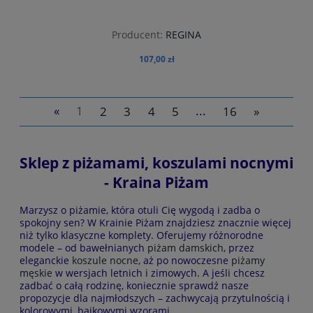
Producent:
REGINA
107,00 zł
«
1
2
3
4
5
...
16
»
do koszyka
Sklep z piżamami, koszulami nocnymi
- Kraina Piżam
Marzysz o piżamie, która otuli Cię wygodą i zadba o
spokojny sen? W Krainie Piżam znajdziesz znacznie więcej
niż tylko klasyczne komplety. Oferujemy różnorodne
modele – od bawełnianych
piżam damskich
, przez
eleganckie
koszule nocne
, aż po nowoczesne
piżamy
męskie
w wersjach letnich i zimowych. A jeśli chcesz
zadbać o całą rodzinę, koniecznie sprawdź nasze
propozycje dla najmłodszych – zachwycają przytulnością i
kolorowymi, bajkowymi wzorami.