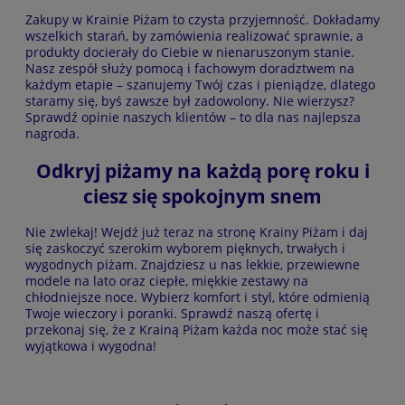
Zakupy w Krainie Piżam to czysta przyjemność. Dokładamy
wszelkich starań, by zamówienia realizować sprawnie, a
produkty docierały do Ciebie w nienaruszonym stanie.
Nasz zespół służy pomocą i fachowym doradztwem na
każdym etapie – szanujemy Twój czas i pieniądze, dlatego
staramy się, byś zawsze był zadowolony. Nie wierzysz?
Sprawdź opinie naszych klientów – to dla nas najlepsza
nagroda.
Odkryj piżamy na każdą porę roku i
ciesz się spokojnym snem
Nie zwlekaj! Wejdź już teraz na stronę Krainy Piżam i daj
się zaskoczyć szerokim wyborem pięknych, trwałych i
wygodnych piżam. Znajdziesz u nas lekkie, przewiewne
modele na lato oraz ciepłe, miękkie zestawy na
chłodniejsze noce. Wybierz komfort i styl, które odmienią
Twoje wieczory i poranki. Sprawdź naszą ofertę i
przekonaj się, że z Krainą Piżam każda noc może stać się
wyjątkowa i wygodna!