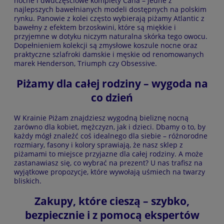
nocne i dwuczęściowe komplety Cana – jedne z
najlepszych bawełnianych modeli dostępnych na polskim
rynku. Panowie z kolei często wybierają piżamy Atlantic z
bawełny z efektem brzoskwini, które są miękkie i
przyjemne w dotyku niczym naturalna skórka tego owocu.
Dopełnieniem kolekcji są zmysłowe koszule nocne oraz
praktyczne szlafroki damskie i męskie od renomowanych
marek Henderson, Triumph czy Obsessive.
Piżamy dla całej rodziny – wygoda na
co dzień
W Krainie Piżam znajdziesz wygodną bieliznę nocną
zarówno dla kobiet, mężczyzn, jak i dzieci. Dbamy o to, by
każdy mógł znaleźć coś idealnego dla siebie – różnorodne
rozmiary, fasony i kolory sprawiają, że nasz sklep z
piżamami to miejsce przyjazne dla całej rodziny. A może
zastanawiasz się, co wybrać na prezent? U nas trafisz na
wyjątkowe propozycje, które wywołają uśmiech na twarzy
bliskich.
Zakupy, które cieszą – szybko,
bezpiecznie i z pomocą ekspertów