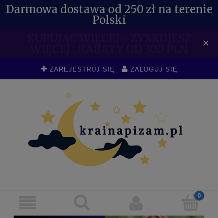
Darmowa dostawa od 250 zł na terenie
Polski
KUPUJĄC WIĘCEJ - ZYSKUJESZ
×
WIĘCEJ . RABATY OD 300 PLN
ZAREJESTRUJ SIĘ
ZALOGUJ SIĘ