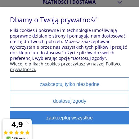
PŁATNOŚCI I DOSTAWA
Dbamy o Twoją prywatność
INFORMACJE
Pliki cookies i pokrewne im technologie umożliwiają
poprawne działanie strony i pomagają nam dostosować
ofertę do Twoich potrzeb. Możesz zaakceptować
O NAS
wykorzystanie przez nas wszystkich tych plików i przejść
do sklepu lub dostosować użycie plików do swoich
preferencji, wybierając opcję "Dostosuj zgody".
Więcej o plikach cookies przeczytasz w naszej Polityce
Sklep z piżamami Kraina Piżam | Plac Zwycięstwa 7, 28-
prywatności.
100 Busko-Zdrój | E-mail: krainapizam@gmail.com | Tel.
602 809 945 | NIP: 6551814701 | REGON: 528344498
zaakceptuj tylko niezbędne
Polecane kategorie
dostosuj zgody
Piżamy dla dzieci
Piżamy męskie
zaakceptuj wszystkie
Szlaforki dla dzieci
Koszule noce
Piżamy damskie
Szlaforki damskie
satynowe