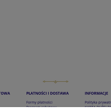
TOWA
PŁATNOŚCI I DOSTAWA
INFORMACJE
Formy płatności
Polityka prywat
Program rabatowy
KARTA DUŻEJ R