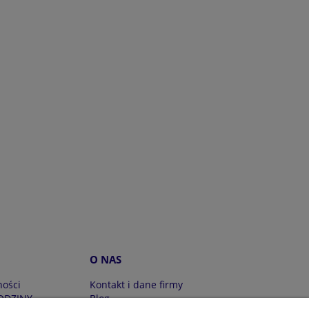
O NAS
ności
Kontakt i dane firmy
ODZINY
Blog