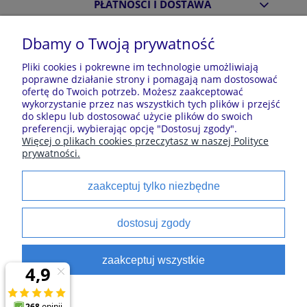
PŁATNOŚCI I DOSTAWA
Dbamy o Twoją prywatność
INFORMACJE
Pliki cookies i pokrewne im technologie umożliwiają
poprawne działanie strony i pomagają nam dostosować
ofertę do Twoich potrzeb. Możesz zaakceptować
O NAS
wykorzystanie przez nas wszystkich tych plików i przejść
do sklepu lub dostosować użycie plików do swoich
preferencji, wybierając opcję "Dostosuj zgody".
Więcej o plikach cookies przeczytasz w naszej Polityce
Sklep z piżamami Kraina Piżam | Plac Zwycięstwa 7, 28-
prywatności.
100 Busko-Zdrój | E-mail: krainapizam@gmail.com | Tel.
602 809 945 | NIP: 6551814701 | REGON: 528344498
zaakceptuj tylko niezbędne
Polecane kategorie
dostosuj zgody
Piżamy dla dzieci
Piżamy męskie
zaakceptuj wszystkie
Szlaforki dla dzieci
Koszule noce
Piżamy damskie
Szlaforki damskie
satynowe