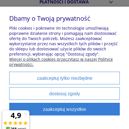
PŁATNOŚCI I DOSTAWA
Dbamy o Twoją prywatność
INFORMACJE
Pliki cookies i pokrewne im technologie umożliwiają
poprawne działanie strony i pomagają nam dostosować
ofertę do Twoich potrzeb. Możesz zaakceptować
O NAS
wykorzystanie przez nas wszystkich tych plików i przejść
do sklepu lub dostosować użycie plików do swoich
preferencji, wybierając opcję "Dostosuj zgody".
Więcej o plikach cookies przeczytasz w naszej Polityce
Sklep z piżamami Kraina Piżam | Plac Zwycięstwa 7, 28-
prywatności.
100 Busko-Zdrój | E-mail: krainapizam@gmail.com | Tel.
602 809 945 | NIP: 6551814701 | REGON: 528344498
zaakceptuj tylko niezbędne
Polecane kategorie
dostosuj zgody
Piżamy dla dzieci
Piżamy męskie
zaakceptuj wszystkie
Szlaforki dla dzieci
Koszule noce
Piżamy damskie
Szlaforki damskie
satynowe