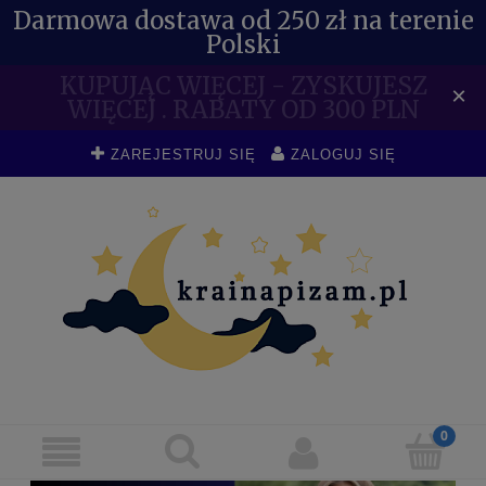
Darmowa dostawa od 250 zł na terenie
Polski
KUPUJĄC WIĘCEJ - ZYSKUJESZ
×
WIĘCEJ . RABATY OD 300 PLN
ZAREJESTRUJ SIĘ
ZALOGUJ SIĘ