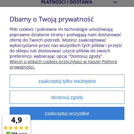
PŁATNOŚCI I DOSTAWA
Dbamy o Twoją prywatność
INFORMACJE
Pliki cookies i pokrewne im technologie umożliwiają
poprawne działanie strony i pomagają nam dostosować
ofertę do Twoich potrzeb. Możesz zaakceptować
O NAS
wykorzystanie przez nas wszystkich tych plików i przejść
do sklepu lub dostosować użycie plików do swoich
preferencji, wybierając opcję "Dostosuj zgody".
Więcej o plikach cookies przeczytasz w naszej Polityce
Sklep z piżamami Kraina Piżam | Plac Zwycięstwa 7, 28-
prywatności.
100 Busko-Zdrój | E-mail: krainapizam@gmail.com | Tel.
602 809 945 | NIP: 6551814701 | REGON: 528344498
zaakceptuj tylko niezbędne
Polecane kategorie
dostosuj zgody
Piżamy dla dzieci
Piżamy męskie
zaakceptuj wszystkie
Szlaforki dla dzieci
Koszule noce
Piżamy damskie
Szlaforki damskie
satynowe