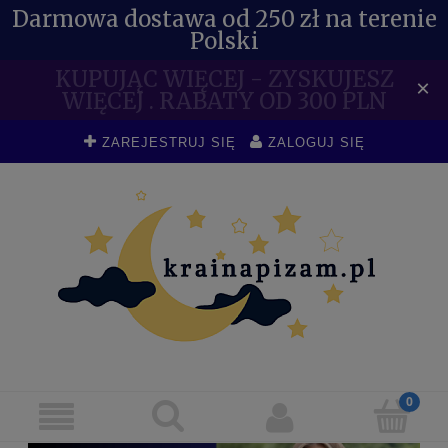
Darmowa dostawa od 250 zł na terenie
Polski
KUPUJĄC WIĘCEJ - ZYSKUJESZ
×
WIĘCEJ . RABATY OD 300 PLN
ZAREJESTRUJ SIĘ
ZALOGUJ SIĘ