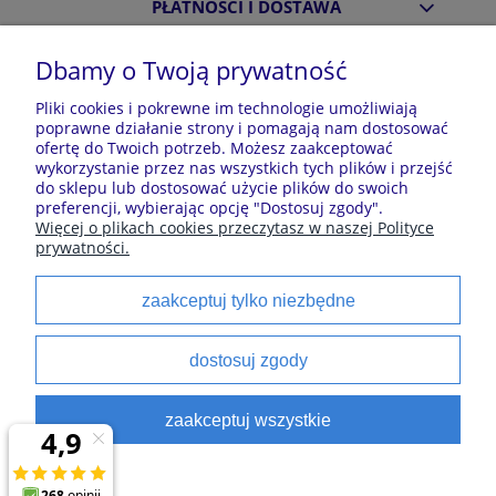
PŁATNOŚCI I DOSTAWA
Dbamy o Twoją prywatność
INFORMACJE
Pliki cookies i pokrewne im technologie umożliwiają
poprawne działanie strony i pomagają nam dostosować
ofertę do Twoich potrzeb. Możesz zaakceptować
O NAS
wykorzystanie przez nas wszystkich tych plików i przejść
do sklepu lub dostosować użycie plików do swoich
preferencji, wybierając opcję "Dostosuj zgody".
Więcej o plikach cookies przeczytasz w naszej Polityce
Sklep z piżamami Kraina Piżam | Plac Zwycięstwa 7, 28-
prywatności.
100 Busko-Zdrój | E-mail: krainapizam@gmail.com | Tel.
602 809 945 | NIP: 6551814701 | REGON: 528344498
zaakceptuj tylko niezbędne
Polecane kategorie
dostosuj zgody
Piżamy dla dzieci
Piżamy męskie
zaakceptuj wszystkie
Szlaforki dla dzieci
Koszule noce
Piżamy damskie
Szlaforki damskie
satynowe