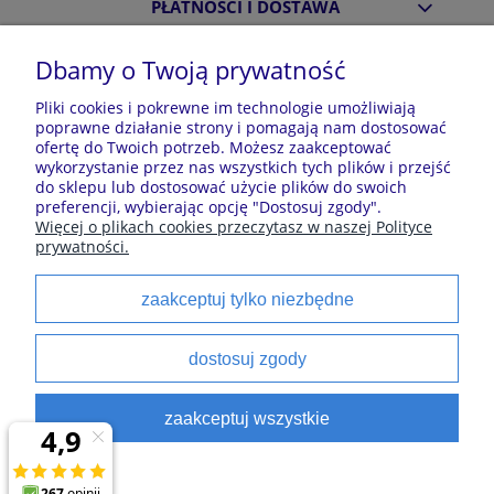
PŁATNOŚCI I DOSTAWA
Dbamy o Twoją prywatność
INFORMACJE
Pliki cookies i pokrewne im technologie umożliwiają
poprawne działanie strony i pomagają nam dostosować
ofertę do Twoich potrzeb. Możesz zaakceptować
O NAS
wykorzystanie przez nas wszystkich tych plików i przejść
do sklepu lub dostosować użycie plików do swoich
preferencji, wybierając opcję "Dostosuj zgody".
Więcej o plikach cookies przeczytasz w naszej Polityce
Sklep z piżamami Kraina Piżam | Plac Zwycięstwa 7, 28-
prywatności.
100 Busko-Zdrój | E-mail: krainapizam@gmail.com | Tel.
602 809 945 | NIP: 6551814701 | REGON: 528344498
zaakceptuj tylko niezbędne
Polecane kategorie
dostosuj zgody
Piżamy dla dzieci
Piżamy męskie
zaakceptuj wszystkie
Szlaforki dla dzieci
Koszule noce
Piżamy damskie
Szlaforki damskie
satynowe