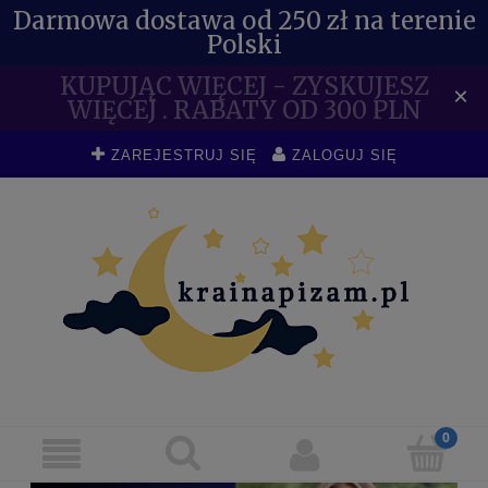
Darmowa dostawa od 250 zł na terenie
Polski
KUPUJĄC WIĘCEJ - ZYSKUJESZ
×
WIĘCEJ . RABATY OD 300 PLN
ZAREJESTRUJ SIĘ
ZALOGUJ SIĘ