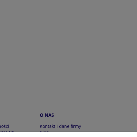
O NAS
ności
Kontakt i dane firmy
ODZINY
Blog