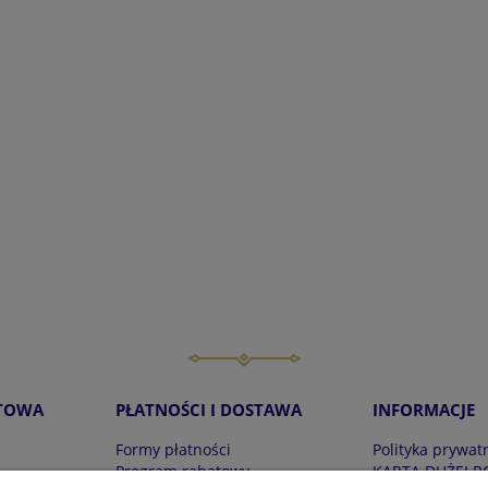
TOWA
PŁATNOŚCI I DOSTAWA
INFORMACJE
Formy płatności
Polityka prywat
Program rabatowy
KARTA DUŻEJ R