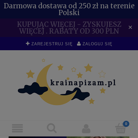
Darmowa dostawa od 250 zł na terenie
Polski
KUPUJĄC WIĘCEJ - ZYSKUJESZ
×
WIĘCEJ . RABATY OD 300 PLN
ZAREJESTRUJ SIĘ
ZALOGUJ SIĘ