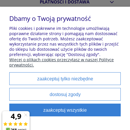
PŁATNOŚCI I DOSTAWA
Dbamy o Twoją prywatność
INFORMACJE
Pliki cookies i pokrewne im technologie umożliwiają
poprawne działanie strony i pomagają nam dostosować
ofertę do Twoich potrzeb. Możesz zaakceptować
O NAS
wykorzystanie przez nas wszystkich tych plików i przejść
do sklepu lub dostosować użycie plików do swoich
preferencji, wybierając opcję "Dostosuj zgody".
Więcej o plikach cookies przeczytasz w naszej Polityce
Sklep z piżamami Kraina Piżam | Plac Zwycięstwa 7, 28-
prywatności.
100 Busko-Zdrój | E-mail: krainapizam@gmail.com | Tel.
602 809 945 | NIP: 6551814701 | REGON: 528344498
zaakceptuj tylko niezbędne
Polecane kategorie
dostosuj zgody
Piżamy dla dzieci
Piżamy męskie
zaakceptuj wszystkie
Szlaforki dla dzieci
Koszule noce
Piżamy damskie
Szlaforki damskie
satynowe