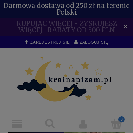
Darmowa dostawa od 250 zł na terenie
Polski
KUPUJĄC WIĘCEJ - ZYSKUJESZ
×
WIĘCEJ . RABATY OD 300 PLN
ZAREJESTRUJ SIĘ
ZALOGUJ SIĘ