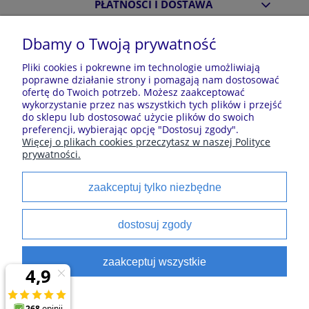
PŁATNOŚCI I DOSTAWA
Dbamy o Twoją prywatność
INFORMACJE
Pliki cookies i pokrewne im technologie umożliwiają
poprawne działanie strony i pomagają nam dostosować
ofertę do Twoich potrzeb. Możesz zaakceptować
O NAS
wykorzystanie przez nas wszystkich tych plików i przejść
do sklepu lub dostosować użycie plików do swoich
preferencji, wybierając opcję "Dostosuj zgody".
Więcej o plikach cookies przeczytasz w naszej Polityce
Sklep z piżamami Kraina Piżam | Plac Zwycięstwa 7, 28-
prywatności.
100 Busko-Zdrój | E-mail: krainapizam@gmail.com | Tel.
602 809 945 | NIP: 6551814701 | REGON: 528344498
zaakceptuj tylko niezbędne
Polecane kategorie
dostosuj zgody
Piżamy dla dzieci
Piżamy męskie
zaakceptuj wszystkie
Szlaforki dla dzieci
Koszule noce
Piżamy damskie
Szlaforki damskie
satynowe