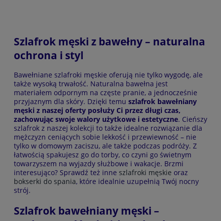
Szlafrok męski z bawełny – naturalna
do koszyka
ochrona i styl
Bawełniane szlafroki męskie oferują nie tylko wygodę, ale
także wysoką trwałość. Naturalna bawełna jest
materiałem odpornym na częste pranie, a jednocześnie
przyjaznym dla skóry. Dzięki temu
szlafrok bawełniany
męski z naszej oferty posłuży Ci przez długi czas,
zachowując swoje walory użytkowe i estetyczne
. Cieńszy
szlafrok z naszej kolekcji to także idealne rozwiązanie dla
mężczyzn ceniących sobie lekkość i przewiewność – nie
tylko w domowym zaciszu, ale także podczas podróży. Z
łatwością spakujesz go do torby, co czyni go świetnym
towarzyszem na wyjazdy służbowe i wakacje. Brzmi
interesująco? Sprawdź też inne
szlafroki męskie
oraz
bokserki do spania
, które idealnie uzupełnią Twój nocny
strój.
Szlafrok bawełniany męski –