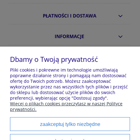
PŁATNOŚCI I DOSTAWA
INFORMACJE
O NAS
Dbamy o Twoją prywatność
Pliki cookies i pokrewne im technologie umożliwiają
poprawne działanie strony i pomagają nam dostosować
Sklep z piżamami Kraina Piżam | Plac Zwycięstwa 7, 28-
ofertę do Twoich potrzeb. Możesz zaakceptować
100 Busko-Zdrój | E-mail: krainapizam@gmail.com | Tel.
wykorzystanie przez nas wszystkich tych plików i przejść
602 809 945 | NIP: 6551814701 | REGON: 528344498
do sklepu lub dostosować użycie plików do swoich
preferencji, wybierając opcję "Dostosuj zgody".
Więcej o plikach cookies przeczytasz w naszej Polityce
prywatności.
Polecane kategorie
zaakceptuj tylko niezbędne
Piżamy dla dzieci
Piżamy męskie
Szlaforki dla dzieci
Koszule noce