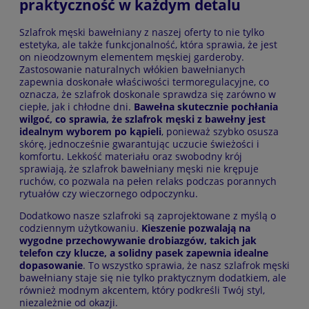
praktyczność w każdym detalu
Szlafrok męski bawełniany z naszej oferty to nie tylko
estetyka, ale także funkcjonalność, która sprawia, że jest
on nieodzownym elementem męskiej garderoby.
Zastosowanie naturalnych włókien bawełnianych
zapewnia doskonałe właściwości termoregulacyjne, co
oznacza, że szlafrok doskonale sprawdza się zarówno w
ciepłe, jak i chłodne dni.
Bawełna skutecznie pochłania
wilgoć, co sprawia, że szlafrok męski z bawełny jest
idealnym wyborem po kąpieli
, ponieważ szybko osusza
skórę, jednocześnie gwarantując uczucie świeżości i
komfortu. Lekkość materiału oraz swobodny krój
sprawiają, że szlafrok bawełniany męski nie krępuje
ruchów, co pozwala na pełen relaks podczas porannych
rytuałów czy wieczornego odpoczynku.
Dodatkowo nasze szlafroki są zaprojektowane z myślą o
codziennym użytkowaniu.
Kieszenie pozwalają na
wygodne przechowywanie drobiazgów, takich jak
telefon czy klucze, a solidny pasek zapewnia idealne
dopasowanie
. To wszystko sprawia, że nasz szlafrok męski
bawełniany staje się nie tylko praktycznym dodatkiem, ale
również modnym akcentem, który podkreśli Twój styl,
niezależnie od okazji.