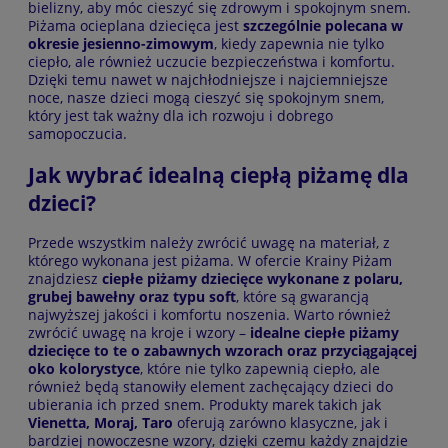
bielizny, aby móc cieszyć się zdrowym i spokojnym snem.
Piżama ocieplana dziecięca jest
szczególnie polecana w
okresie jesienno-zimowym
, kiedy zapewnia nie tylko
ciepło, ale również uczucie bezpieczeństwa i komfortu.
Dzięki temu nawet w najchłodniejsze i najciemniejsze
noce, nasze dzieci mogą cieszyć się spokojnym snem,
który jest tak ważny dla ich rozwoju i dobrego
samopoczucia.
Jak wybrać idealną ciepłą piżamę dla
dzieci?
Przede wszystkim należy zwrócić uwagę na materiał, z
którego wykonana jest piżama. W ofercie Krainy Piżam
znajdziesz
ciepłe piżamy dziecięce wykonane z polaru,
grubej bawełny oraz typu soft
, które są gwarancją
najwyższej jakości i komfortu noszenia. Warto również
zwrócić uwagę na kroje i wzory –
idealne ciepłe piżamy
dziecięce to te o zabawnych wzorach oraz przyciągającej
oko kolorystyce
, które nie tylko zapewnią ciepło, ale
również będą stanowiły element zachęcający dzieci do
ubierania ich przed snem. Produkty marek takich jak
Vienetta, Moraj, Taro
oferują zarówno klasyczne, jak i
bardziej nowoczesne wzory, dzięki czemu każdy znajdzie