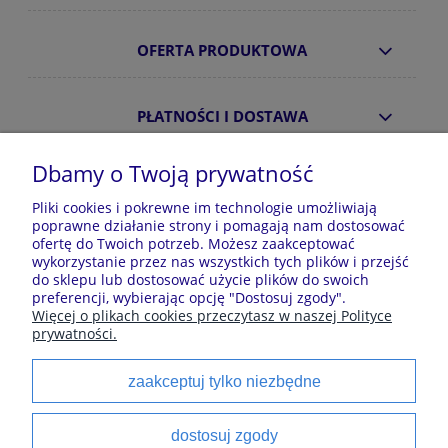
OFERTA PRODUKTOWA
PŁATNOŚCI I DOSTAWA
Dbamy o Twoją prywatność
INFORMACJE
Pliki cookies i pokrewne im technologie umożliwiają
poprawne działanie strony i pomagają nam dostosować
ofertę do Twoich potrzeb. Możesz zaakceptować
O NAS
wykorzystanie przez nas wszystkich tych plików i przejść
do sklepu lub dostosować użycie plików do swoich
preferencji, wybierając opcję "Dostosuj zgody".
Więcej o plikach cookies przeczytasz w naszej Polityce
Sklep z piżamami Kraina Piżam | Plac Zwycięstwa 7, 28-
prywatności.
100 Busko-Zdrój | E-mail: krainapizam@gmail.com | Tel.
602 809 945 | NIP: 6551814701 | REGON: 528344498
zaakceptuj tylko niezbędne
Polecane kategorie
dostosuj zgody