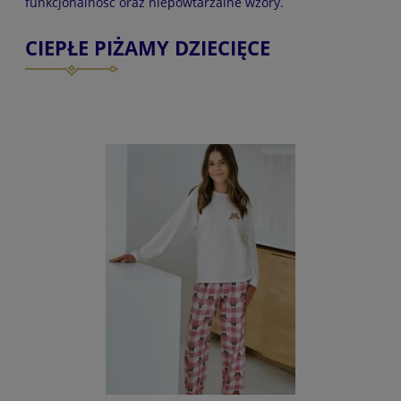
funkcjonalność oraz niepowtarzalne wzory.
CIEPŁE PIŻAMY DZIECIĘCE