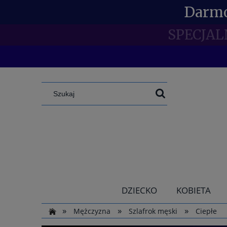
Darmo
SPECJAL
DZIECKO
KOBIETA
»
»
»
Mężczyzna
Szlafrok męski
Ciepłe