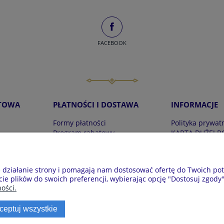
FACEBOOK
TOWA
PŁATNOŚCI I DOSTAWA
INFORMACJE
Formy płatności
Polityka prywat
Program rabatowy
KARTA DUŻEJ R
Czas i koszty dostawy
Zwroty i reklam
Regulaminy
e działanie strony i pomagają nam dostosować ofertę do Twoich p
a 7, 28-100 Busko-Zdrój | E-mail: krainapizam@gmail.com | Tel. 6
cie plików do swoich preferencji, wybierając opcję "Dostosuj zgody"
ości.
ceptuj wszystkie