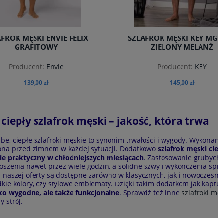
FROK MĘSKI ENVIE FELIX
SZLAFROK MĘSKI KEY MG
GRAFITOWY
ZIELONY MELANŻ
Producent:
Envie
Producent:
KEY
139,00 zł
145,00 zł
ciepły szlafrok męski – jakość, która trwa
do koszyka
do koszyka
be, ciepłe szlafroki męskie to synonim trwałości i wygody. Wykonan
ona przed zimnem w każdej sytuacji. Dodatkowo
szlafrok męski cie
ie praktyczny w chłodniejszych miesiącach
. Zastosowanie grubyc
oszenia nawet przez wiele godzin, a solidne szwy i wykończenia spra
 z naszej oferty są dostępne zarówno w klasycznych, jak i nowoczes
adkie kolory, czy stylowe emblematy. Dzięki takim dodatkom jak kaptu
lko wygodne, ale także funkcjonalne
. Sprawdź też inne
szlafroki m
y strój.