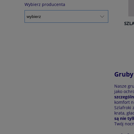
Wybierz producenta
SZLA
Gruby 
Nasze gru
jako ochr
szczególn
komfort n
Szlafroki
krata, gł
są nie ty
Twój nocn