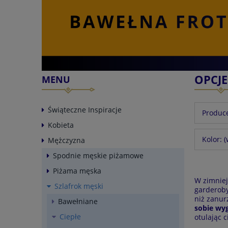
OPCJ
MENU
Świąteczne Inspiracje
Produce
Kobieta
Kolor: 
Mężczyzna
Spodnie męskie piżamowe
Piżama męska
W zimniej
Szlafrok męski
garderoby
niż zanur
Bawełniane
sobie wyg
Ciepłe
otulając 