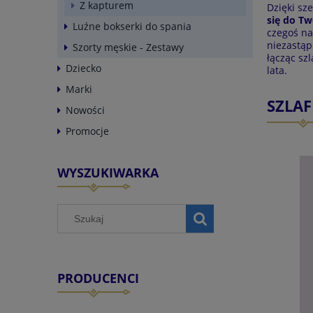
Z kapturem
Dzięki sz
się do Tw
Luźne bokserki do spania
czegoś na
niezastą
Szorty męskie - Zestawy
łącząc szl
Dziecko
lata.
Marki
SZLAF
Nowości
Promocje
WYSZUKIWARKA
PRODUCENCI