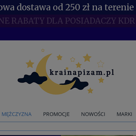
wa dostawa od 250 zł na terenie 
NE RABATY DLA POSIADACZY KDR 
MĘŻCZYZNA
PROMOCJE
NOWOŚCI
MARKI