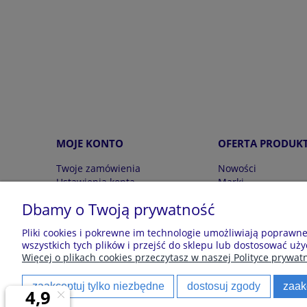
MOJE KONTO
OFERTA PRODUK
Twoje zamówienia
Nowości
Ustawienia konta
Marki
Przechowalnia
Wyprzedaż
Dbamy o Twoją prywatność
Pliki cookies i pokrewne im technologie umożliwiają poprawn
Sklep z piżamami Kraina Piżam | Plac Zwycięstw
wszystkich tych plików i przejść do sklepu lub dostosować uży
Więcej o plikach cookies przeczytasz w naszej Polityce prywatn
zaakceptuj tylko niezbędne
dostosuj zgody
zaak
Polecane kategorie