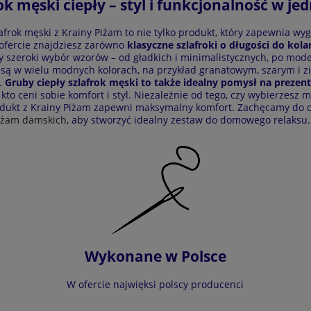
ok męski ciepły – styl i funkcjonalność w j
lafrok męski z Krainy Piżam to nie tylko produkt, który zapewnia wyg
ofercie znajdziesz zarówno
klasyczne szlafroki o długości do kola
 szeroki wybór wzorów – od gładkich i minimalistycznych, po mode
są w wielu modnych kolorach, na przykład granatowym, szarym i z
e.
Gruby ciepły szlafrok męski to także idealny pomysł na prezent
kto ceni sobie komfort i styl. Niezależnie od tego, czy wybierzesz 
dukt z Krainy Piżam zapewni maksymalny komfort. Zachęcamy do 
iżam damskich
, aby stworzyć idealny zestaw do domowego relaksu.
Wykonane w Polsce
W ofercie najwięksi polscy producenci