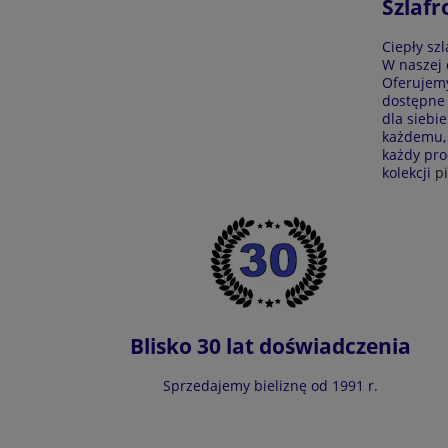
Szlafr
Ciepły sz
W naszej 
Oferujemy
dostępne 
dla siebi
każdemu, 
każdy pro
kolekcji
p
Blisko 30 lat doświadczenia
Sprzedajemy bieliznę od 1991 r.