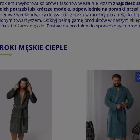
erokiemu wyborowi kolorów i fasonów w Krainie Piżam
znajdziesz s
oich potrzeb lub krótsze modele, odpowiednie na poranki przed
 leniwe weekendy, czy do wyjścia z łóżka w mroźny poranek, dostę
pionym towarzyszem. Odkryj pełną gamę produktów w naszym
skle
afrok i
piżamy męskie
. Postaw na produkty do sprawdzonych produce
ROKI MĘSKIE CIEPŁE