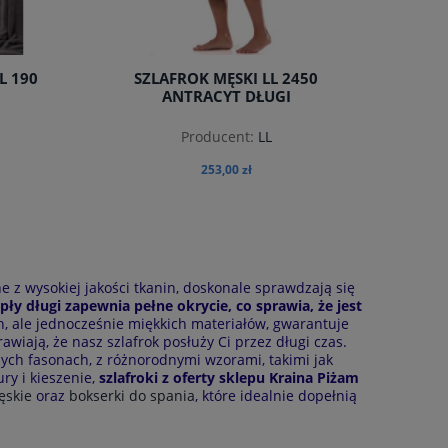
L 190
SZLAFROK MĘSKI LL 2450
ANTRACYT DŁUGI
Producent:
LL
253,00 zł
do koszyka
e z wysokiej jakości tkanin, doskonale sprawdzają się
pły długi zapewnia pełne okrycie, co sprawia, że jest
h, ale jednocześnie miękkich materiałów, gwarantuje
wiają, że nasz szlafrok posłuży Ci przez długi czas.
nych fasonach, z różnorodnymi wzorami, takimi jak
ry i kieszenie,
szlafroki z oferty sklepu Kraina Piżam
ęskie
oraz
bokserki do spania
, które idealnie dopełnią