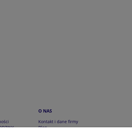
O NAS
ności
Kontakt i dane firmy
ODZINY
Blog