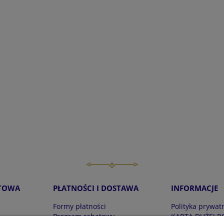
TOWA
PŁATNOŚCI I DOSTAWA
INFORMACJE
Formy płatności
Polityka prywat
Program rabatowy
KARTA DUŻEJ R