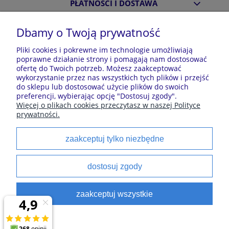
PŁATNOŚCI I DOSTAWA
Dbamy o Twoją prywatność
INFORMACJE
Pliki cookies i pokrewne im technologie umożliwiają
poprawne działanie strony i pomagają nam dostosować
ofertę do Twoich potrzeb. Możesz zaakceptować
O NAS
wykorzystanie przez nas wszystkich tych plików i przejść
do sklepu lub dostosować użycie plików do swoich
preferencji, wybierając opcję "Dostosuj zgody".
Więcej o plikach cookies przeczytasz w naszej Polityce
Sklep z piżamami Kraina Piżam | Plac Zwycięstwa 7, 28-
prywatności.
100 Busko-Zdrój | E-mail: krainapizam@gmail.com | Tel.
602 809 945 | NIP: 6551814701 | REGON: 528344498
zaakceptuj tylko niezbędne
Polecane kategorie
dostosuj zgody
Piżamy dla dzieci
Piżamy męskie
zaakceptuj wszystkie
Szlaforki dla dzieci
Koszule noce
Piżamy damskie
Szlaforki damskie
satynowe