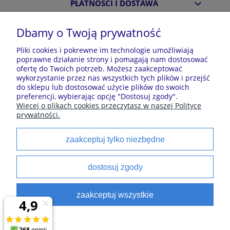
PŁATNOŚCI I DOSTAWA
Dbamy o Twoją prywatność
INFORMACJE
Pliki cookies i pokrewne im technologie umożliwiają
poprawne działanie strony i pomagają nam dostosować
ofertę do Twoich potrzeb. Możesz zaakceptować
O NAS
wykorzystanie przez nas wszystkich tych plików i przejść
do sklepu lub dostosować użycie plików do swoich
preferencji, wybierając opcję "Dostosuj zgody".
Więcej o plikach cookies przeczytasz w naszej Polityce
Sklep z piżamami Kraina Piżam | Plac Zwycięstwa 7, 28-
prywatności.
100 Busko-Zdrój | E-mail: krainapizam@gmail.com | Tel.
602 809 945 | NIP: 6551814701 | REGON: 528344498
zaakceptuj tylko niezbędne
Polecane kategorie
dostosuj zgody
Piżamy dla dzieci
Piżamy męskie
zaakceptuj wszystkie
Szlaforki dla dzieci
Koszule noce
Piżamy damskie
Szlaforki damskie
satynowe