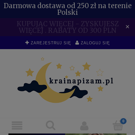
Darmowa dostawa od 250 zł na terenie
Polski
KUPUJĄC WIĘCEJ - ZYSKUJESZ
×
WIĘCEJ . RABATY OD 300 PLN
ZAREJESTRUJ SIĘ
ZALOGUJ SIĘ