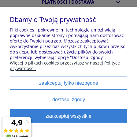
PŁATNOŚCI I DOSTAWA
Dbamy o Twoją prywatność
INFORMACJE
Pliki cookies i pokrewne im technologie umożliwiają
poprawne działanie strony i pomagają nam dostosować
ofertę do Twoich potrzeb. Możesz zaakceptować
O NAS
wykorzystanie przez nas wszystkich tych plików i przejść
do sklepu lub dostosować użycie plików do swoich
preferencji, wybierając opcję "Dostosuj zgody".
Więcej o plikach cookies przeczytasz w naszej Polityce
Sklep z piżamami Kraina Piżam | Plac Zwycięstwa 7, 28-
prywatności.
100 Busko-Zdrój | E-mail: krainapizam@gmail.com | Tel.
602 809 945 | NIP: 6551814701 | REGON: 528344498
zaakceptuj tylko niezbędne
Polecane kategorie
dostosuj zgody
Piżamy dla dzieci
Piżamy męskie
zaakceptuj wszystkie
Szlaforki dla dzieci
Koszule noce
Piżamy damskie
Szlaforki damskie
satynowe