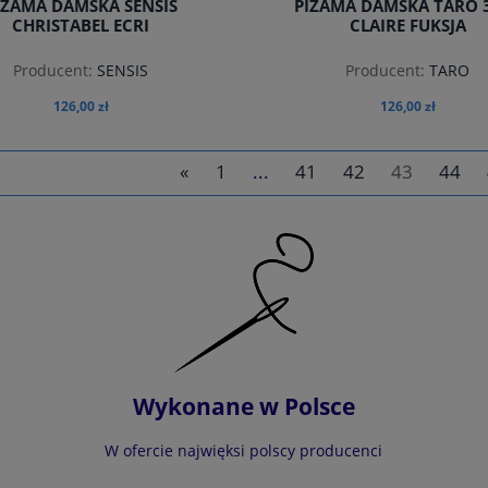
IŻAMA DAMSKA SENSIS
PIŻAMA DAMSKA TARO 
CHRISTABEL ECRI
CLAIRE FUKSJA
Producent:
SENSIS
Producent:
TARO
126,00 zł
126,00 zł
«
1
...
41
42
43
44
do koszyka
do koszyka
Wykonane w Polsce
W ofercie najwięksi polscy producenci