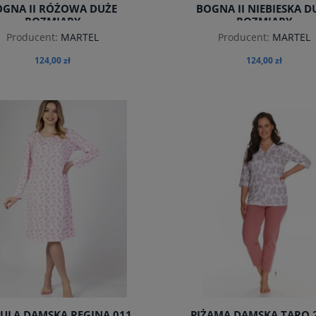
OGNA II RÓŻOWA DUŻE
BOGNA II NIEBIESKA D
ROZMIARY
ROZMIARY
Producent:
MARTEL
Producent:
MARTEL
124,00 zł
124,00 zł
do koszyka
do koszyka
ULA DAMSKA REGINA 011
PIŻAMA DAMSKA TARO 