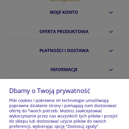
MOJE KONTO
OFERTA PRODUKTOWA
PŁATNOŚCI I DOSTAWA
INFORMACJE
O NAS
Dbamy o Twoją prywatność
Pliki cookies i pokrewne im technologie umożliwiają
poprawne działanie strony i pomagają nam dostosować
Sklep z piżamami Kraina Piżam | Plac Zwycięstwa 7, 28-
ofertę do Twoich potrzeb. Możesz zaakceptować
100 Busko-Zdrój | E-mail: krainapizam@gmail.com | Tel.
wykorzystanie przez nas wszystkich tych plików i przejść
602 809 945 | NIP: 6551814701 | REGON: 528344498
do sklepu lub dostosować użycie plików do swoich
preferencji, wybierając opcję "Dostosuj zgody".