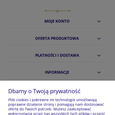
MOJE KONTO
OFERTA PRODUKTOWA
PŁATNOŚCI I DOSTAWA
INFORMACJE
O NAS
Dbamy o Twoją prywatność
Pliki cookies i pokrewne im technologie umożliwiają
poprawne działanie strony i pomagają nam dostosować
Sklep z piżamami Kraina Piżam | Plac Zwycięstwa 7, 28-
ofertę do Twoich potrzeb. Możesz zaakceptować
100 Busko-Zdrój | E-mail: krainapizam@gmail.com | Tel.
wykorzystanie przez nas wszystkich tych plików i przejść