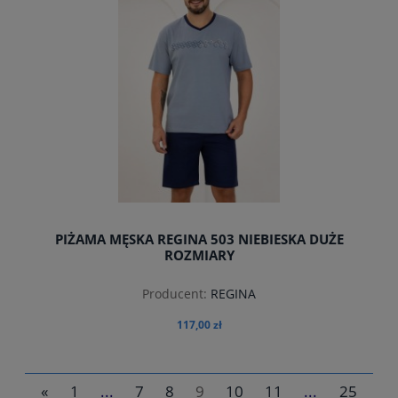
PIŻAMA MĘSKA REGINA 503 NIEBIESKA DUŻE
ROZMIARY
Producent:
REGINA
117,00 zł
«
1
...
7
8
9
10
11
...
25