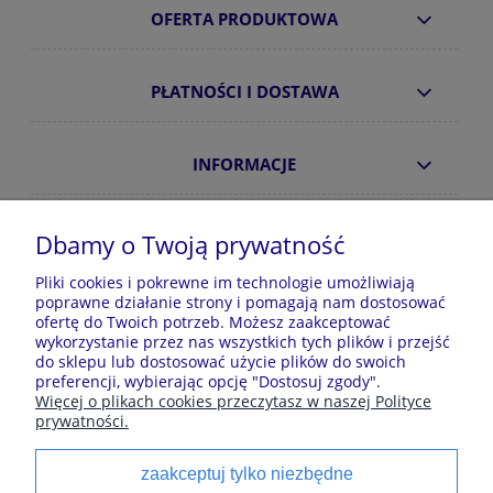
OFERTA PRODUKTOWA
PŁATNOŚCI I DOSTAWA
INFORMACJE
O NAS
Dbamy o Twoją prywatność
Pliki cookies i pokrewne im technologie umożliwiają
poprawne działanie strony i pomagają nam dostosować
Sklep z piżamami Kraina Piżam | Plac Zwycięstwa 7, 28-
ofertę do Twoich potrzeb. Możesz zaakceptować
100 Busko-Zdrój | E-mail: krainapizam@gmail.com | Tel.
wykorzystanie przez nas wszystkich tych plików i przejść
602 809 945 | NIP: 6551814701 | REGON: 528344498
do sklepu lub dostosować użycie plików do swoich
preferencji, wybierając opcję "Dostosuj zgody".
Więcej o plikach cookies przeczytasz w naszej Polityce
prywatności.
Polecane kategorie
zaakceptuj tylko niezbędne