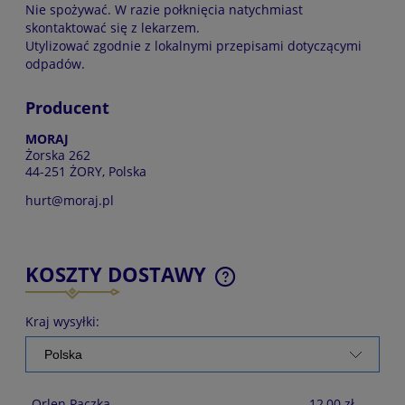
Nie spożywać. W razie połknięcia natychmiast
skontaktować się z lekarzem.
Utylizować zgodnie z lokalnymi przepisami dotyczącymi
odpadów.
Producent
MORAJ
Żorska 262
44-251 ŻORY, Polska
hurt@moraj.pl
KOSZTY DOSTAWY
CENA NIE ZAWIERA EWENTUALNYCH KOSZTÓW
PŁATNOŚCI
Kraj wysyłki:
Orlen Paczka
12,00 zł