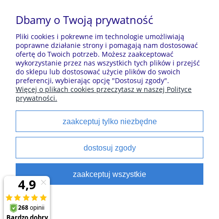
O NAS
Dbamy o Twoją prywatność
Pliki cookies i pokrewne im technologie umożliwiają
poprawne działanie strony i pomagają nam dostosować
Sklep z piżamami Kraina Piżam | Plac Zwycięstwa 7, 28-
ofertę do Twoich potrzeb. Możesz zaakceptować
100 Busko-Zdrój | E-mail: krainapizam@gmail.com | Tel.
wykorzystanie przez nas wszystkich tych plików i przejść
602 809 945 | NIP: 6551814701 | REGON: 528344498
do sklepu lub dostosować użycie plików do swoich
preferencji, wybierając opcję "Dostosuj zgody".
Więcej o plikach cookies przeczytasz w naszej Polityce
prywatności.
Polecane kategorie
zaakceptuj tylko niezbędne
Piżamy dla dzieci
Piżamy męskie
Szlaforki dla dzieci
Koszule noce
dostosuj zgody
Piżamy damskie
Szlaforki damskie
satynowe
Szlaforki damskie
zaakceptuj wszystkie
Bokerki do spania
pokaż pełną wersję strony