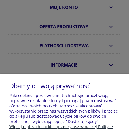
MOJE KONTO
OFERTA PRODUKTOWA
PŁATNOŚCI I DOSTAWA
INFORMACJE
O NAS
Dbamy o Twoją prywatność
Pliki cookies i pokrewne im technologie umożliwiają
poprawne działanie strony i pomagają nam dostosować
Sklep z piżamami Kraina Piżam | Plac Zwycięstwa 7, 28-
ofertę do Twoich potrzeb. Możesz zaakceptować
100 Busko-Zdrój | E-mail: krainapizam@gmail.com | Tel.
wykorzystanie przez nas wszystkich tych plików i przejść
602 809 945 | NIP: 6551814701 | REGON: 528344498
do sklepu lub dostosować użycie plików do swoich
preferencji, wybierając opcję "Dostosuj zgody".
Więcej o plikach cookies przeczytasz w naszej Polityce