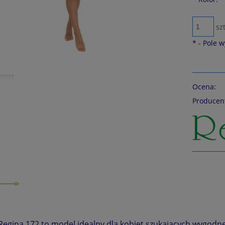
szt
*
- Pole 
Ocena:
Producen
Regina 172 to model idealny dla kobiet szukających wygodne