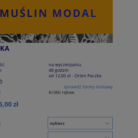
SKA
ść:
na wyczerpaniu
w:
48 godzin
od 12,00 zł
- Orlen Paczka
sprawdź formy dostawy
:
Krótki rękaw
6,00 zł
: