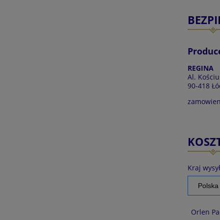
BEZP
Produc
REGINA
Al. Kościu
90-418 Łó
zamowien
KOSZ
Kraj wysył
Orlen Pa