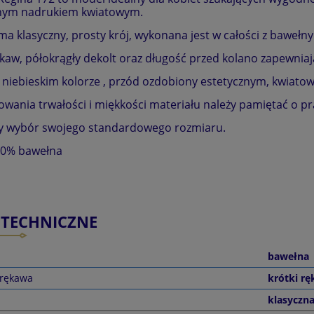
nym nadrukiem kwiatowym.
ma klasyczny, prosty krój, wykonana jest w całości z bawełny
ękaw, półokrągły dekolt oraz długość przed kolano zapewni
 niebieskim kolorze , przód ozdobiony estetycznym, kwiat
owania trwałości i miękkości materiału należy pamiętać o pr
y wybór swojego standardowego rozmiaru.
00% bawełna
 TECHNICZNE
bawełna
 rękawa
krótki r
klasyczn