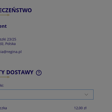
IECZEŃSTWO
ent
szki 23/25
dź, Polska
ia@regina.pl
TY DOSTAWY
ki:
CENA NIE ZAWIERA EWENTUALNYCH
KOSZTÓW PŁATNOŚCI
czka
12,00 zł