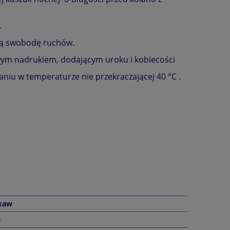
.
ają swobodę ruchów.
owym nadrukiem, dodającym uroku i kobiecości
aniu w temperaturze nie przekraczającej 40 °C .
ękaw
a