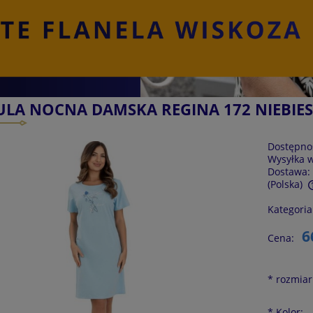
ULA NOCNA DAMSKA REGINA 172 NIEBIE
Dostępno
Wysyłka 
Dostawa:
(Polska)
Kategoria
Cena nie zawiera ewentualnych kosztów
płatności
6
Cena:
*
rozmiar
*
Kolor: