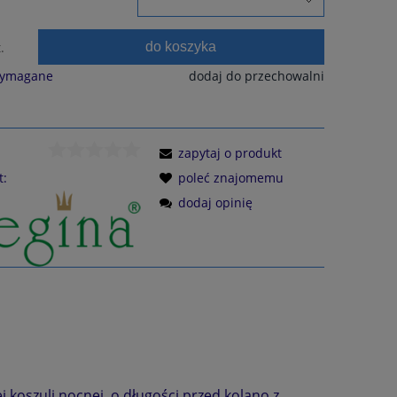
do koszyka
.
wymagane
dodaj do przechowalni
zapytaj o produkt
t:
poleć znajomemu
dodaj opinię
j koszuli nocnej o długości przed kolano z