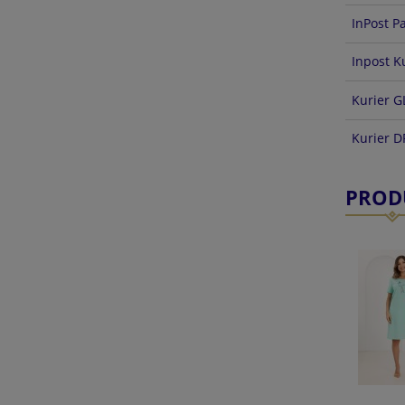
InPost P
Inpost K
Kurier G
Kurier 
PROD