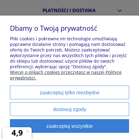
PŁATNOŚCI I DOSTAWA
Dbamy o Twoją prywatność
INFORMACJE
Pliki cookies i pokrewne im technologie umożliwiają
poprawne działanie strony i pomagają nam dostosować
ofertę do Twoich potrzeb. Możesz zaakceptować
O NAS
wykorzystanie przez nas wszystkich tych plików i przejść
do sklepu lub dostosować użycie plików do swoich
preferencji, wybierając opcję "Dostosuj zgody".
Więcej o plikach cookies przeczytasz w naszej Polityce
Sklep z piżamami Kraina Piżam | Plac Zwycięstwa 7, 28-
prywatności.
100 Busko-Zdrój | E-mail: krainapizam@gmail.com | Tel.
602 809 945 | NIP: 6551814701 | REGON: 528344498
zaakceptuj tylko niezbędne
Polecane kategorie
dostosuj zgody
Piżamy dla dzieci
Piżamy męskie
zaakceptuj wszystkie
Szlaforki dla dzieci
Koszule noce