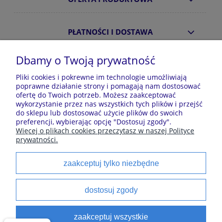
PŁATNOŚCI I DOSTAWA
Dbamy o Twoją prywatność
INFORMACJE
Pliki cookies i pokrewne im technologie umożliwiają
poprawne działanie strony i pomagają nam dostosować
ofertę do Twoich potrzeb. Możesz zaakceptować
O NAS
wykorzystanie przez nas wszystkich tych plików i przejść
do sklepu lub dostosować użycie plików do swoich
preferencji, wybierając opcję "Dostosuj zgody".
Więcej o plikach cookies przeczytasz w naszej Polityce
Sklep z piżamami Kraina Piżam | Plac Zwycięstwa 7, 28-
prywatności.
100 Busko-Zdrój | E-mail: krainapizam@gmail.com | Tel.
602 809 945 | NIP: 6551814701 | REGON: 528344498
zaakceptuj tylko niezbędne
Polecane kategorie
dostosuj zgody
Piżamy dla dzieci
Piżamy męskie
zaakceptuj wszystkie