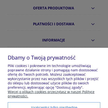
OFERTA PRODUKTOWA
PŁATNOŚCI I DOSTAWA
INFORMACJE
O NAS
Dbamy o Twoją prywatność
Pliki cookies i pokrewne im technologie umożliwiają
poprawne działanie strony i pomagają nam dostosować
Sklep z piżamami Kraina Piżam | Plac Zwycięstwa 7, 28-
ofertę do Twoich potrzeb. Możesz zaakceptować
100 Busko-Zdrój | E-mail: krainapizam@gmail.com | Tel.
wykorzystanie przez nas wszystkich tych plików i przejść
602 809 945 | NIP: 6551814701 | REGON: 528344498
do sklepu lub dostosować użycie plików do swoich
preferencji, wybierając opcję "Dostosuj zgody".
Więcej o plikach cookies przeczytasz w naszej Polityce
prywatności.
Polecane kategorie
zaakceptuj tylko niezbędne