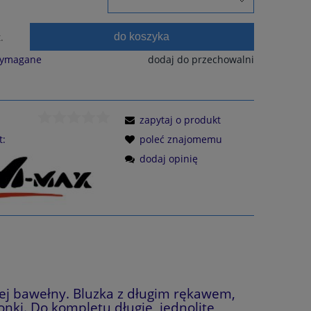
do koszyka
.
wymagane
dodaj do przechowalni
zapytaj o produkt
t:
poleć znajomemu
dodaj opinię
j bawełny. Bluzka z długim rękawem,
onki. Do kompletu długie, jednolite