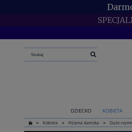
Darmo
SPECJAL
DZIECKO
KOBIETA
»
»
»
Kobieta
Piżama damska
Duże rozmia