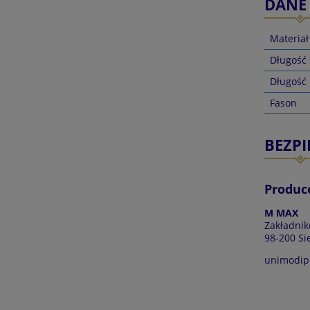
DANE
Materiał
Długość
Długość
Fason
BEZP
Produc
M MAX
Zakładni
98-200 Si
unimodip