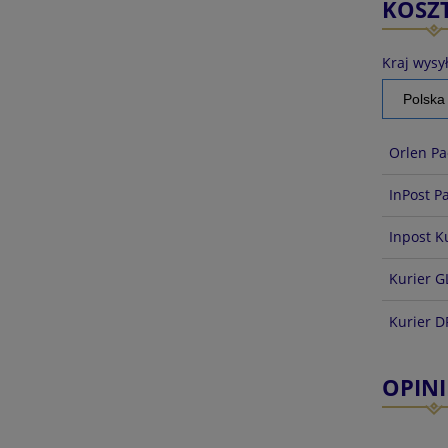
KOSZ
Kraj wysył
Orlen Pa
InPost P
Inpost K
Kurier G
Kurier 
OPINI