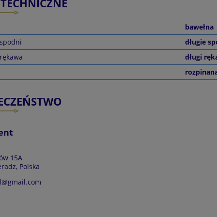
 TECHNICZNE
bawełna
 spodni
długie sp
 rękawa
długi rę
rozpinan
IECZEŃSTWO
ent
ków 15A
eradz, Polska
l@gmail.com