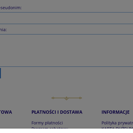
pseudonim:
nia:
TOWA
PŁATNOŚCI I DOSTAWA
INFORMACJE
Formy płatności
Polityka prywat
Program rabatowy
KARTA DUŻEJ R