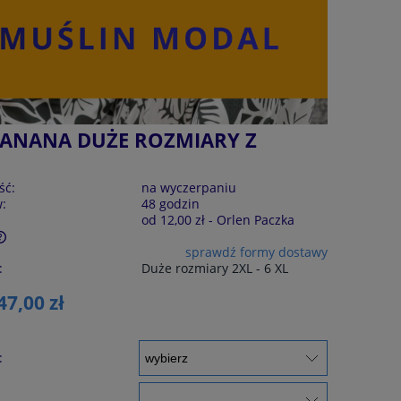
NANANA DUŻE ROZMIARY Z
ść:
na wyczerpaniu
w:
48 godzin
od 12,00 zł
- Orlen Paczka
sprawdź formy dostawy
:
Duże rozmiary 2XL - 6 XL
47,00 zł
: