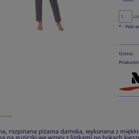
szt
*
- Pole 
Ocena:
Producen
a, rozpinana piżama damska, wykonana z miękkie
a na guziczki we wzory z listkami po bokach kiesz