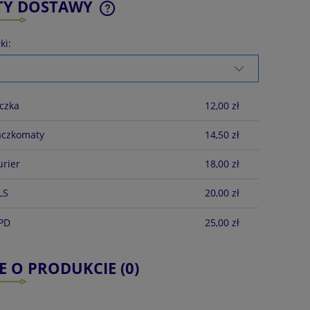
TY DOSTAWY
ki:
CENA NIE ZAWIERA EWENTUALNYCH
KOSZTÓW PŁATNOŚCI
czka
12,00 zł
aczkomaty
14,50 zł
urier
18,00 zł
LS
20,00 zł
DPD
25,00 zł
E O PRODUKCIE (0)