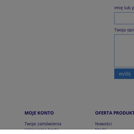
Imię lub 
Twoja opi
wyślij
MOJE KONTO
OFERTA PRODUK
Twoje zamówienia
Nowości
Ustawienia konta
Marki