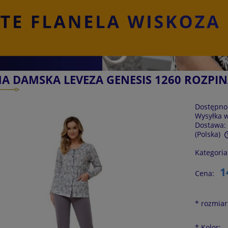
A DAMSKA LEVEZA GENESIS 1260 ROZPI
Dostępno
Wysyłka 
Dostawa:
(Polska)
Kategoria
Cena nie zawiera ewentualnych kosztów
płatności
1
Cena:
*
rozmiar
*
Kolor: