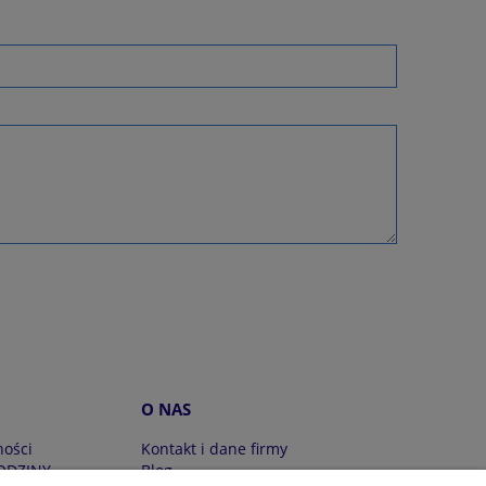
O NAS
ności
Kontakt i dane firmy
ODZINY
Blog