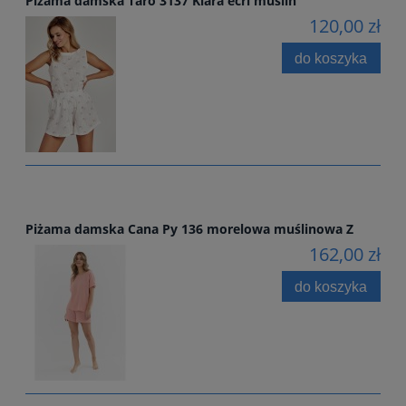
Piżama damska Taro 3137 Kiara ecri muślin
120,00 zł
do koszyka
Piżama damska Cana Py 136 morelowa muślinowa Z
162,00 zł
do koszyka