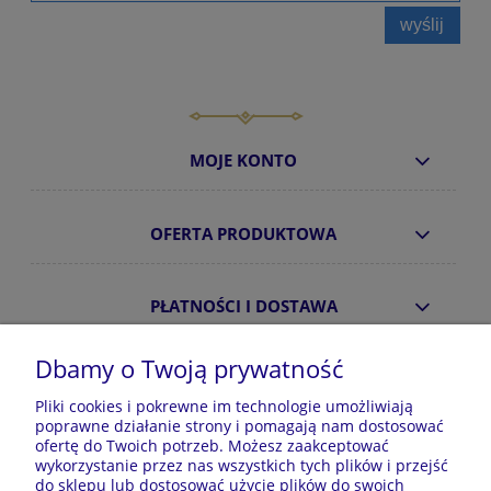
wyślij
MOJE KONTO
OFERTA PRODUKTOWA
PŁATNOŚCI I DOSTAWA
Dbamy o Twoją prywatność
INFORMACJE
Pliki cookies i pokrewne im technologie umożliwiają
poprawne działanie strony i pomagają nam dostosować
ofertę do Twoich potrzeb. Możesz zaakceptować
O NAS
wykorzystanie przez nas wszystkich tych plików i przejść
do sklepu lub dostosować użycie plików do swoich