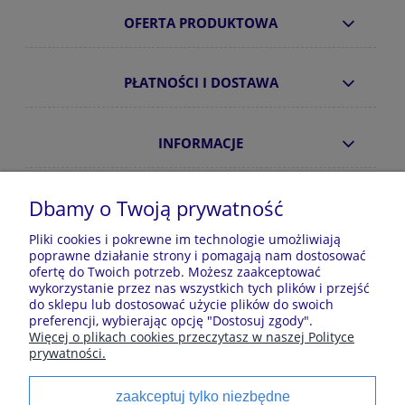
OFERTA PRODUKTOWA
PŁATNOŚCI I DOSTAWA
INFORMACJE
O NAS
Dbamy o Twoją prywatność
Pliki cookies i pokrewne im technologie umożliwiają
poprawne działanie strony i pomagają nam dostosować
Sklep z piżamami Kraina Piżam | Plac Zwycięstwa 7, 28-
ofertę do Twoich potrzeb. Możesz zaakceptować
100 Busko-Zdrój | E-mail: krainapizam@gmail.com | Tel.
wykorzystanie przez nas wszystkich tych plików i przejść
602 809 945 | NIP: 6551814701 | REGON: 528344498
do sklepu lub dostosować użycie plików do swoich
preferencji, wybierając opcję "Dostosuj zgody".
Więcej o plikach cookies przeczytasz w naszej Polityce
prywatności.
Polecane kategorie
zaakceptuj tylko niezbędne