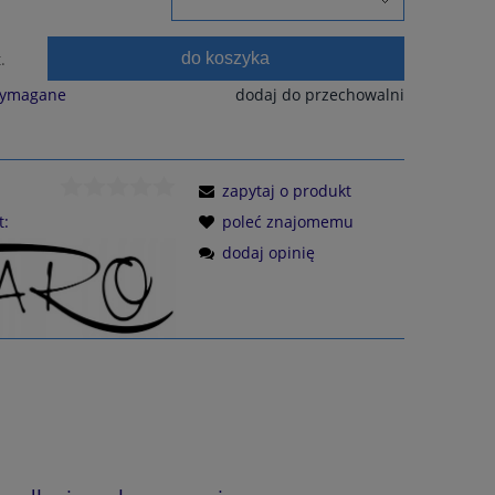
do koszyka
.
wymagane
dodaj do przechowalni
zapytaj o produkt
t:
poleć znajomemu
dodaj opinię