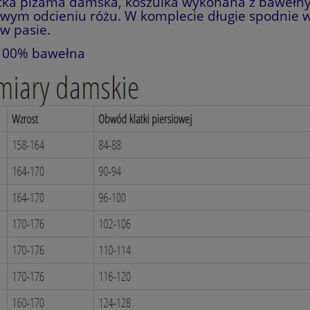
cka piżama damska, koszulka wykonana z bawełn
owym odcieniu różu. W komplecie długie spodnie 
w pasie.
 100% bawełna