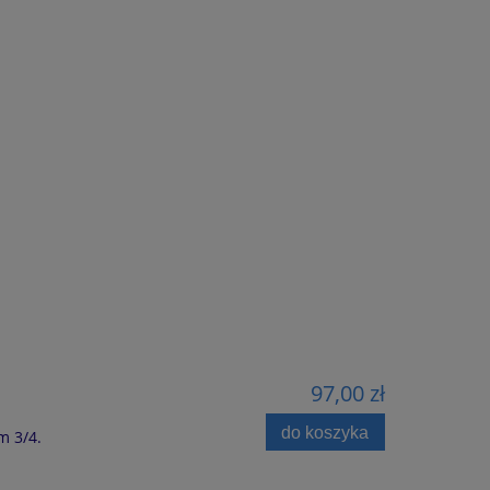
97,00 zł
do koszyka
m 3/4.