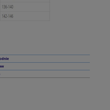
odnie
kaw
a