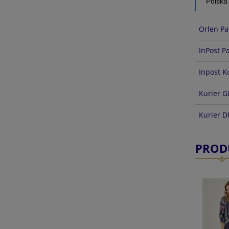
Orlen Pa
InPost P
Inpost K
Kurier G
Kurier 
PROD