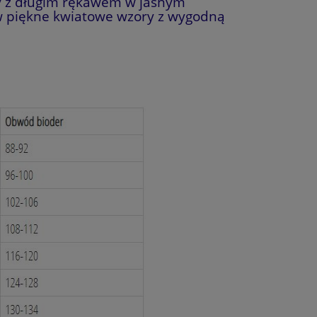
y z długim rękawem w jasnym
w piękne kwiatowe wzory z wygodną