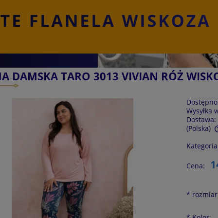
A DAMSKA TARO 3013 VIVIAN RÓŻ WISK
Dostępno
Wysyłka 
Dostawa:
(Polska)
Kategoria
Cena nie zawiera ewentualnych kosztów
płatności
1
Cena:
*
rozmiar
*
Kolor: