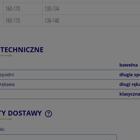
 TECHNICZNE
bawełna
 spodni
długie sp
 rękawa
długi rę
klasyczn
TY DOSTAWY
ki:
CENA NIE ZAWIERA EWENTUALNYCH
KOSZTÓW PŁATNOŚCI