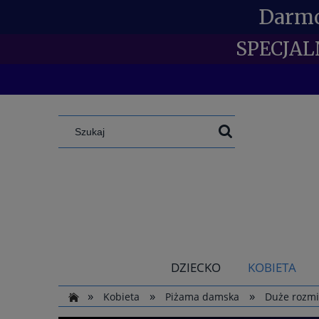
Darmo
SPECJAL
DZIECKO
KOBIETA
»
»
»
Kobieta
Piżama damska
Duże rozmia