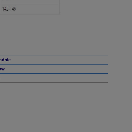
odnie
kaw
a