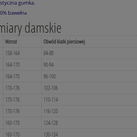
astyczna gumka.
00% bawełn
a