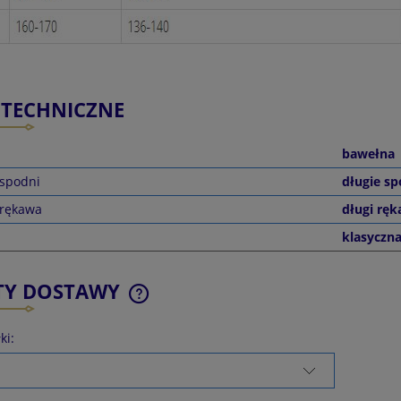
 TECHNICZNE
bawełna
 spodni
długie sp
 rękawa
długi rę
klasyczn
TY DOSTAWY
ki:
CENA NIE ZAWIERA EWENTUALNYCH
KOSZTÓW PŁATNOŚCI