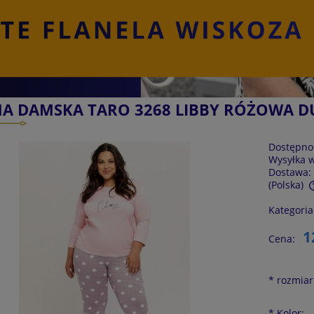
MA DAMSKA TARO 3268 LIBBY RÓŻOWA D
Dostępno
Wysyłka 
Dostawa:
(Polska)
Kategoria
Cena nie zawiera ewentualnych kosztów
płatności
1
Cena:
*
rozmiar
*
Kolor: