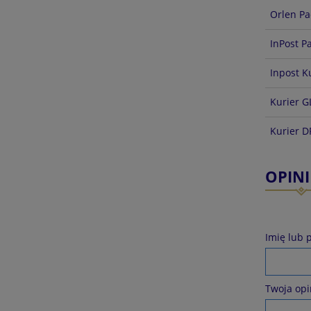
Orlen Pa
InPost P
Inpost K
Kurier G
Kurier 
OPINI
Imię lub 
Twoja opi