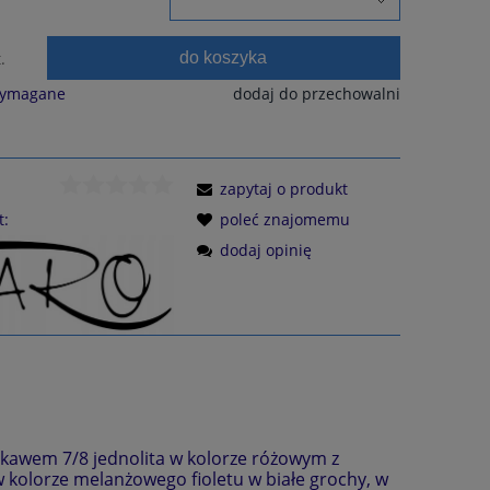
do koszyka
.
wymagane
dodaj do przechowalni
zapytaj o produkt
t:
poleć znajomemu
dodaj opinię
kawem 7/8 jednolita w kolorze różowym z
w kolorze melanżowego fioletu w białe grochy, w