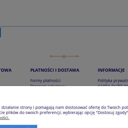
TOWA
PŁATNOŚCI I DOSTAWA
INFORMACJE
Formy płatności
Polityka prywat
Program rabatowy
KARTA DUŻEJ R
Czas i koszty dostawy
Zwroty i reklam
Regulaminy
e działanie strony i pomagają nam dostosować ofertę do Twoich p
a 7, 28-100 Busko-Zdrój | E-mail: krainapizam@gmail.com | Tel. 6
cie plików do swoich preferencji, wybierając opcję "Dostosuj zgody"
ości.