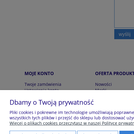
wyślij
MOJE KONTO
OFERTA PRODUK
Twoje zamówienia
Nowości
Ustawienia konta
Marki
Przechowalnia
Wyprzedaż
Dbamy o Twoją prywatność
Pliki cookies i pokrewne im technologie umożliwiają poprawn
Sklep z piżamami Kraina Piżam | Plac Zwycięstw
wszystkich tych plików i przejść do sklepu lub dostosować uży
Więcej o plikach cookies przeczytasz w naszej Polityce prywatn