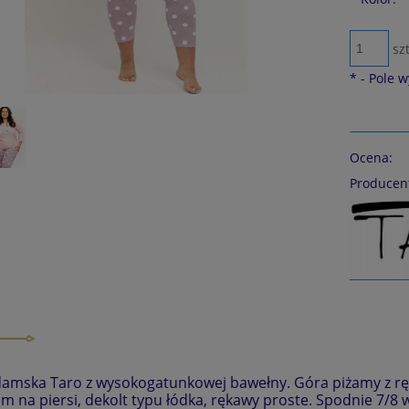
szt
*
- Pole 
Ocena:
Producen
amska Taro z wysokogatunkowej bawełny. Góra piżamy z rę
m na piersi, dekolt typu łódka, rękawy proste. Spodnie 7/8 