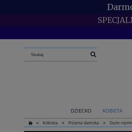
Darmo
SPECJAL
DZIECKO
KOBIETA
»
»
»
Kobieta
Piżama damska
Duże rozmia