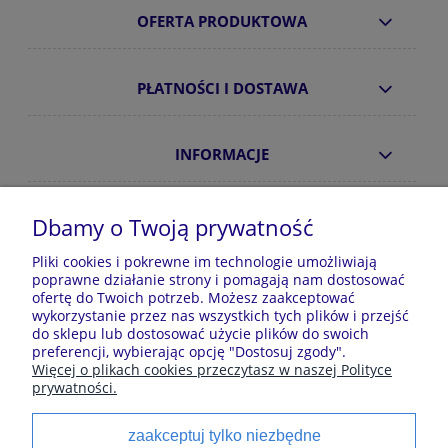
OFERTA PRODUKTOWA
PŁATNOŚCI I DOSTAWA
INFORMACJE
O NAS
Dbamy o Twoją prywatność
Pliki cookies i pokrewne im technologie umożliwiają
poprawne działanie strony i pomagają nam dostosować
Sklep z piżamami Kraina Piżam | Plac Zwycięstwa 7, 28-
ofertę do Twoich potrzeb. Możesz zaakceptować
100 Busko-Zdrój | E-mail: krainapizam@gmail.com | Tel.
wykorzystanie przez nas wszystkich tych plików i przejść
602 809 945 | NIP: 6551814701 | REGON: 528344498
do sklepu lub dostosować użycie plików do swoich
preferencji, wybierając opcję "Dostosuj zgody".
Więcej o plikach cookies przeczytasz w naszej Polityce
prywatności.
Polecane kategorie
zaakceptuj tylko niezbędne