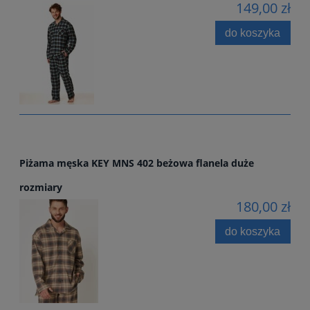
149,00 zł
do koszyka
Piżama męska KEY MNS 402 beżowa flanela duże
rozmiary
180,00 zł
do koszyka