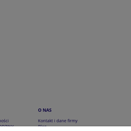
O NAS
ności
Kontakt i dane firmy
ODZINY
Blog