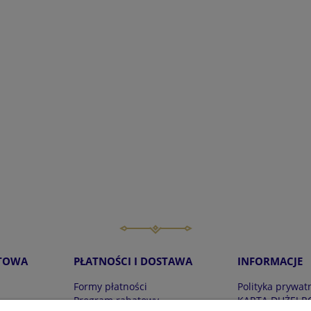
TOWA
PŁATNOŚCI I DOSTAWA
INFORMACJE
Formy płatności
Polityka prywat
Program rabatowy
KARTA DUŻEJ R