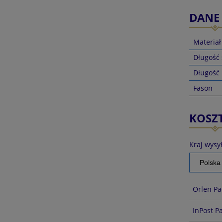
DANE
Materiał
Długość
Długość
Fason
KOSZ
Kraj wysył
Orlen Pa
InPost P