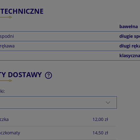
 TECHNICZNE
bawełna
 spodni
długie sp
 rękawa
długi rę
klasyczn
TY DOSTAWY
ki:
CENA NIE ZAWIERA EWENTUALNYCH
KOSZTÓW PŁATNOŚCI
czka
12,00 zł
aczkomaty
14,50 zł