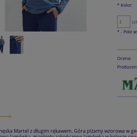
*
Kolor:
szt
*
- Pole 
Ocena:
Producen
ęska Martel z długim rękawem. Góra piżamy wzorowa w geo
ową lamówką, mankiety zakończone lamówką w kolorze spodni