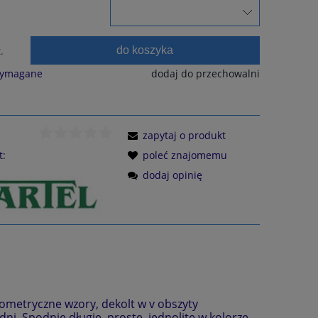
do koszyka
.
wymagane
dodaj do przechowalni
zapytaj o produkt
t:
poleć znajomemu
dodaj opinię
metryczne wzory, dekolt w v obszyty
. Spodnie długie, proste, jednolite w kolorze