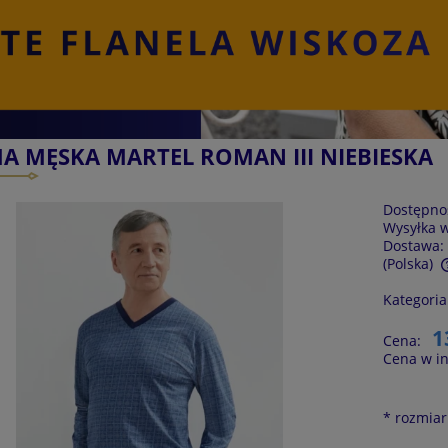
A MĘSKA MARTEL ROMAN III NIEBIESKA
Dostępno
Wysyłka 
Dostawa:
(Polska)
Kategoria
Cena nie zawiera ewentualnych kosztów
płatności
1
Cena:
Cena w in
*
rozmiar