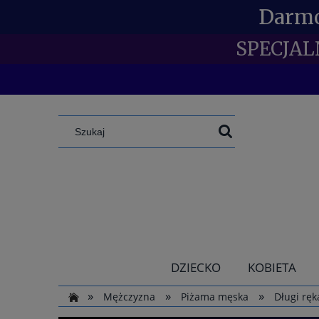
Darmo
SPECJAL
DZIECKO
KOBIETA
»
»
»
Mężczyzna
Piżama męska
Długi rę