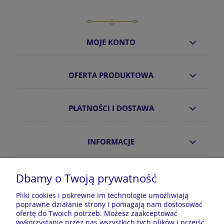
MOJE KONTO
OFERTA PRODUKTOWA
PŁATNOŚCI I DOSTAWA
INFORMACJE
O NAS
Dbamy o Twoją prywatność
Pliki cookies i pokrewne im technologie umożliwiają
poprawne działanie strony i pomagają nam dostosować
Sklep z piżamami Kraina Piżam | Plac Zwycięstwa 7, 28-
ofertę do Twoich potrzeb. Możesz zaakceptować
100 Busko-Zdrój | E-mail: krainapizam@gmail.com | Tel.
wykorzystanie przez nas wszystkich tych plików i przejść