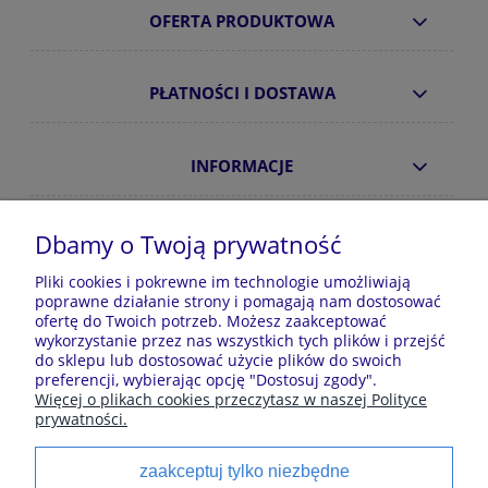
OFERTA PRODUKTOWA
PŁATNOŚCI I DOSTAWA
INFORMACJE
O NAS
Dbamy o Twoją prywatność
Pliki cookies i pokrewne im technologie umożliwiają
poprawne działanie strony i pomagają nam dostosować
Sklep z piżamami Kraina Piżam | Plac Zwycięstwa 7, 28-
ofertę do Twoich potrzeb. Możesz zaakceptować
100 Busko-Zdrój | E-mail: krainapizam@gmail.com | Tel.
wykorzystanie przez nas wszystkich tych plików i przejść
602 809 945 | NIP: 6551814701 | REGON: 528344498
do sklepu lub dostosować użycie plików do swoich
preferencji, wybierając opcję "Dostosuj zgody".
Więcej o plikach cookies przeczytasz w naszej Polityce
prywatności.
Polecane kategorie
zaakceptuj tylko niezbędne