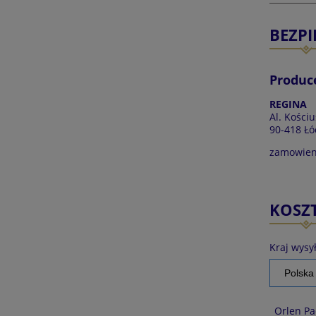
BEZP
Produc
REGINA
Al. Kościu
90-418 Łó
zamowien
KOSZ
Kraj wysył
Orlen Pa