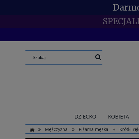
Darmo
SPECJAL
DZIECKO
KOBIETA
»
»
»
Mężczyzna
Piżama męska
Krótki rę