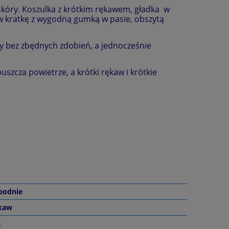
 skóry. Koszulka z krótkim rękawem, gładka w
 w kratkę z wygodną gumką w pasie, obszytą
y bez zbędnych zdobień, a jednocześnie
uszcza powietrze, a krótki rękaw i krótkie
podnie
ękaw
a