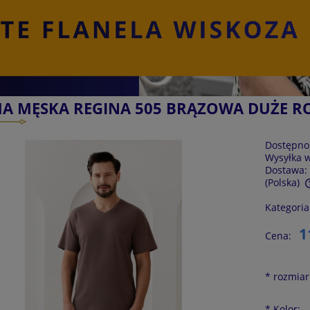
MA MĘSKA REGINA 505 BRĄZOWA DUŻE R
Dostępno
Wysyłka 
Dostawa:
(Polska)
Kategoria
Cena nie zawiera ewentualnych kosztów
płatności
1
Cena:
*
rozmiar
*
Kolor: