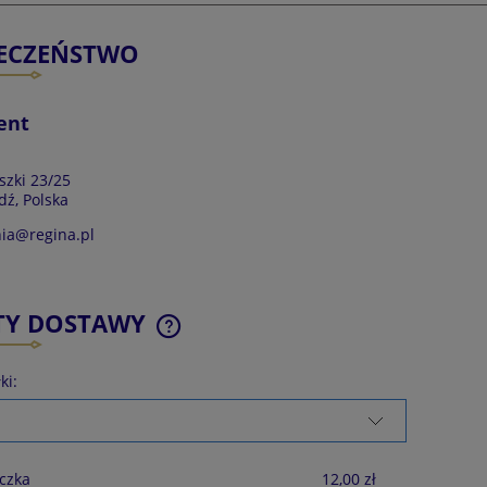
IECZEŃSTWO
ent
szki 23/25
dź, Polska
ia@regina.pl
TY DOSTAWY
ki:
CENA NIE ZAWIERA EWENTUALNYCH
KOSZTÓW PŁATNOŚCI
czka
12,00 zł