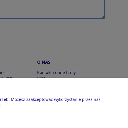
O NAS
ności
Kontakt i dane firmy
ODZINY
Blog
acje / wymiana
O firmie
otrzeb. Możesz zaakceptować wykorzystanie przez nas
02 809 945 | NIP: 6551814701 | REGON: 528344498
.