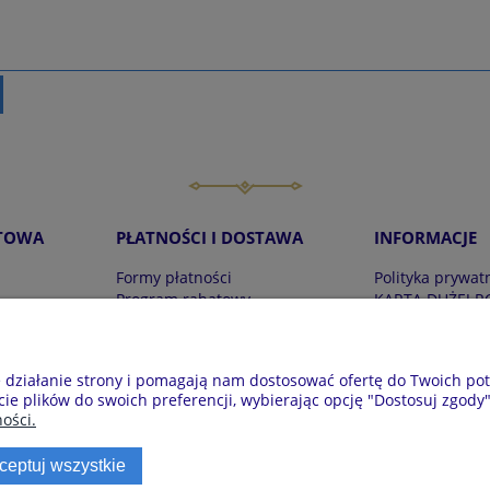
TOWA
PŁATNOŚCI I DOSTAWA
INFORMACJE
Formy płatności
Polityka prywat
Program rabatowy
KARTA DUŻEJ R
Czas i koszty dostawy
Zwroty i reklam
Regulaminy
e działanie strony i pomagają nam dostosować ofertę do Twoich p
a 7, 28-100 Busko-Zdrój | E-mail: krainapizam@gmail.com | Tel. 6
cie plików do swoich preferencji, wybierając opcję "Dostosuj zgody"
ości.
ceptuj wszystkie