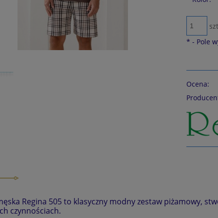
szt
*
- Pole 
Ocena:
Producen
ęska Regina 505 to klasyczny modny zestaw piżamowy, stw
h czynnościach.