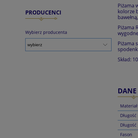
Piżama w
kolorze 
PRODUCENCI
bawełną,
Piżama R
Wybierz producenta
wygodne
Piżama s
spodenk
Skład: 1
DANE
Materiał
Długość
Długość
Fason