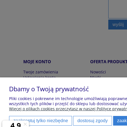
wyślij
MOJE KONTO
OFERTA PRODUK
Twoje zamówienia
Nowości
Ustawienia konta
Marki
Przechowalnia
Wyprzedaż
Dbamy o Twoją prywatność
Pliki cookies i pokrewne im technologie umożliwiają poprawn
Sklep z piżamami Kraina Piżam | Plac Zwycięstw
wszystkich tych plików i przejść do sklepu lub dostosować uży
Więcej o plikach cookies przeczytasz w naszej Polityce prywatn
zaakceptuj tylko niezbędne
dostosuj zgody
zaak
Polecane kategorie