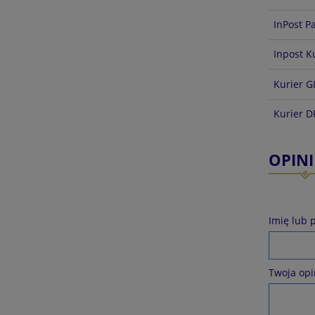
InPost P
Inpost K
Kurier G
Kurier 
OPINI
Imię lub 
Twoja opi