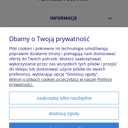
INFORMACJE
O NAS
Dbamy o Twoją prywatność
Pliki cookies i pokrewne im technologie umożliwiają
poprawne działanie strony i pomagają nam dostosować
Sklep z piżamami Kraina Piżam | Plac Zwycięstwa 7, 28-
ofertę do Twoich potrzeb. Możesz zaakceptować
100 Busko-Zdrój | E-mail: krainapizam@gmail.com | Tel.
wykorzystanie przez nas wszystkich tych plików i przejść
602 809 945 | NIP: 6551814701 | REGON: 528344498
do sklepu lub dostosować użycie plików do swoich
preferencji, wybierając opcję "Dostosuj zgody".
Więcej o plikach cookies przeczytasz w naszej Polityce
prywatności.
Polecane kategorie
zaakceptuj tylko niezbędne
Piżamy dla dzieci
Piżamy męskie
Szlaforki dla dzieci
Koszule noce
dostosuj zgody
Piżamy damskie
Szlaforki damskie
satynowe
Szlaforki damskie